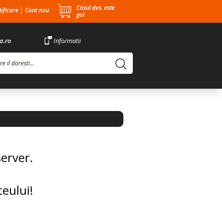
Cosul dvs. este
ificare
|
Cont nou
gol
a.ro
Informatii
server.
teului!