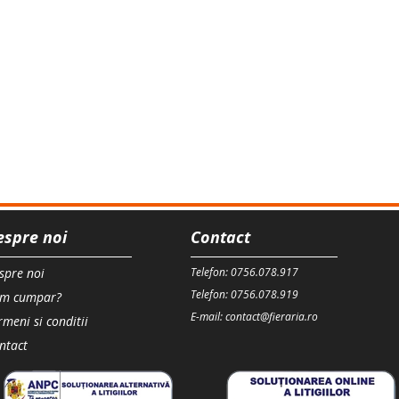
espre noi
Contact
spre noi
Telefon: 0756.078.917
Telefon: 0756.078.919
m cumpar?
E-mail: contact@fieraria.ro
rmeni si conditii
ntact