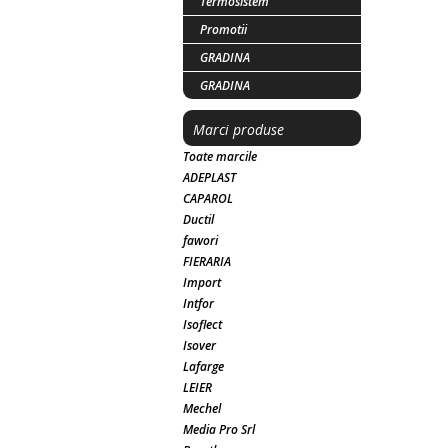
Termosistem
Promotii
GRADINA
GRADINA
Marci produse
Toate marcile
ADEPLAST
CAPAROL
Ductil
fawori
FIERARIA
Import
Intfor
Isoflect
Isover
Lafarge
LEIER
Mechel
Media Pro Srl