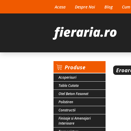
Acasa
Despre Noi
Blog
Cum
Produse
Eroar
Acoperisuri
Tabla Cutata
Otel Beton Fasonat
Polistiren
Constructii
Finisaje si Amenajari
Interioare