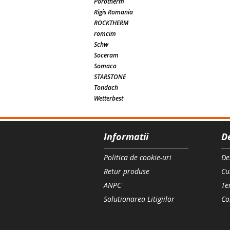
Porotherm
Rigis Romania
ROCKTHERM
romcim
Schw
Soceram
Somaco
STARSTONE
Tondach
Wetterbest
Informatii
D
Politica de cookie-uri
De
Retur produse
Cu
ANPC
Te
Solutionarea Litigiilor
Co