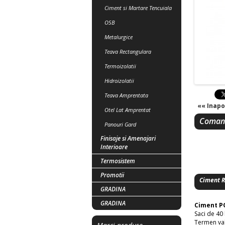
Ciment si Martare Tencuiala
OSB
Metalurgice
Teava Rectangulara
Termoizolatii
Hidroizolatii
Teava Amprentata
«« Inapo
Otel Lat Amprentat
Comand
Panouri Gard
Finisaje si Amenajari
Interioare
Termosistem
Promotii
Ciment R
GRADINA
GRADINA
Ciment 
Saci de 40 
Termen vala