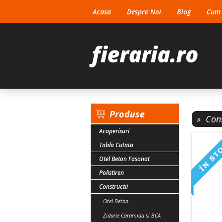
Acasa
Despre Noi
Blog
Cum
Produse
»
Cons
Acoperisuri
Tabla Cutata
Otel Beton Fasonat
Polistiren
Constructii
Otel Beton
Zidarie Caramida si BCA