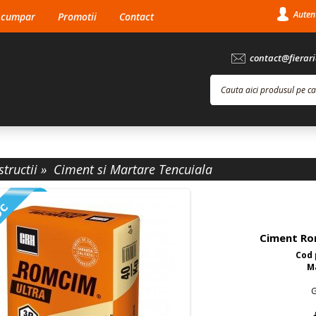
Autent
 cumpar
Promotii
Contact
contact@fierari
la:
0756.078.919
tructii
»
Ciment si Martare Tencuiala
Ciment Ro
Cod 
M
G