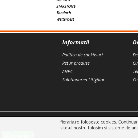
STARSTONE
Tondach
Wetterbest
Informatii
D
Politica de cookie-uri
De
Retur produse
Cu
ANPC
Te
Solutionarea Litigiilor
Co
We
fieraria.ro foloseste cookies. Continua
site-ul nostru folosim si sisteme de a