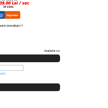
39.00 Lei / sac
In stoc
veti intrebari ?
Inainte »»
ului
.