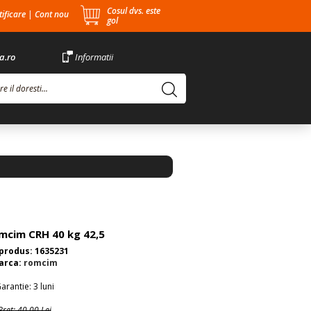
Cosul dvs. este
ificare
|
Cont nou
gol
a.ro
Informatii
mcim CRH 40 kg 42,5
produs: 1635231
arca:
romcim
arantie: 3 luni
Pret: 40.00 Lei