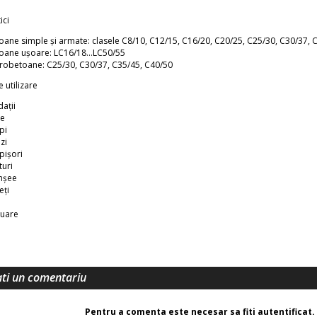
ici
oane simple și armate: clasele C8/10, C12/15, C16/20, C20/25, C25/30, C30/37, 
oane ușoare: LC16/18…LC50/55
robetoane: C25/30, C30/37, C35/45, C40/50
 utilizare
dații
e
pi
zi
lpișori
turi
nșee
eți
tuare
ti un comentariu
Pentru a comenta este necesar sa fiti autentificat.