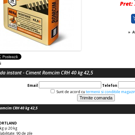
Pret: 
»
A
i
a instant - Ciment Romcim CRH 40 kg 42,5
Email
Telefon
Sunt de acord cu
termenii si conditiile magazin
omcim CRH 40 kg 42,5
PORTLAND
kg și 20 kg
bilitate: 90 de zile