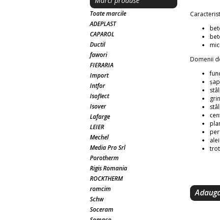
Marci produse
Toate marcile
Caracterist
ADEPLAST
bet
CAPAROL
bet
Ductil
mic
fawori
Domenii de
FIERARIA
fun
Import
șap
Intfor
stâl
Isoflect
grin
Isover
stâ
cen
Lafarge
pla
LEIER
per
Mechel
alei
Media Pro Srl
tro
Porotherm
Rigis Romania
ROCKTHERM
romcim
Adauga
Schw
Soceram
Somaco