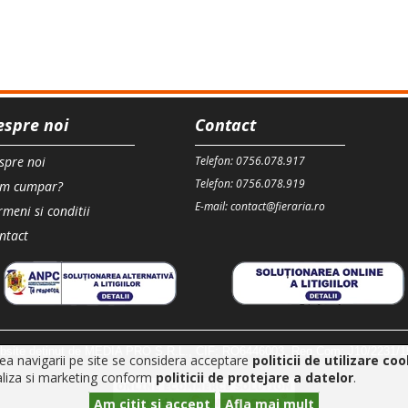
espre noi
Contact
spre noi
Telefon: 0756.078.917
Telefon: 0756.078.919
m cumpar?
E-mail: contact@fieraria.ro
rmeni si conditii
ntact
bsite detinut de MEDIA PRO S.R.L., CIF: RO6446003, Reg.Com: J10/2231/1
rea navigarii pe site se considera acceptare
politicii de utilizare co
naliza si marketing conform
politicii de protejare a datelor
.
Am citit si accept
Afla mai mult