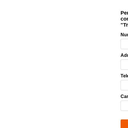
Pen
com
"Tr
Nu
Adr
Tel
Can