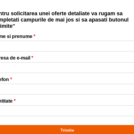
tru solicitarea unei oferte detaliate va rugam sa
pletati campurile de mai jos si sa apasati butonul
imite"
me si prenume
*
esa de e-mail
*
efon
*
titate
*